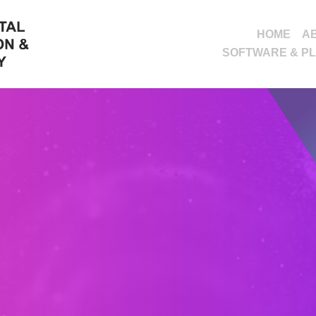
HOME
A
SOFTWARE & P